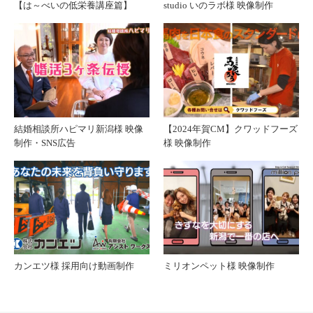
【は～べいの低栄養講座篇】
studio いのラボ様 映像制作
結婚相談所ハピマリ新潟様 映像
【2024年賀CM】クワッドフーズ
制作・SNS広告
様 映像制作
カンエツ様 採用向け動画制作
ミリオンペット様 映像制作